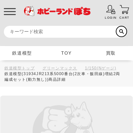
LOGIN
CART
鉄道模型
TOY
買取
鉄道模型トップ
グリーンマックス
1/150(Nゲージ)
鉄道模型(31934JR213系5000番台(2次車・飯田線)増結2両
編成セット(動力無し))商品詳細