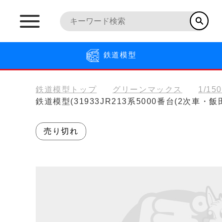
鉄道模型
鉄道模型トップ
グリーンマックス
1/15
鉄道模型(31933JR213系5000番台(2次車
売り切れ