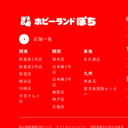
店舗一覧
関東
関西
東海
秋葉原1号店
塚本店
名古屋店
秋葉原2号店
日本橋1号
店
九州
新宿店
日本橋2号
横浜店
博多店
店
川崎店
鹿児島買取センタ
梅田店
ー
大宮マルイ
神戸店
店
京都店
個人情報保護方針ページ
サイトポリシーページ
特定商取引に関する表示