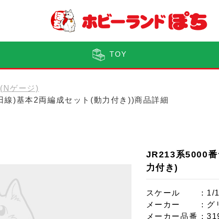
TOY
0(Nゲージ)
・飯田線)基本2両編成セット(動力付き))商品詳細
JR213系500
力付き)
スケール
：1/
メーカー
：グ
メーカー品番
：31