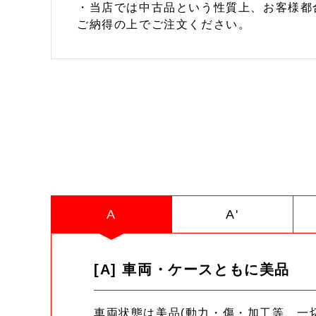
・当店では中古品という性質上、お客様都
ご納得の上でご注文ください。
A
A'
[A] 車両・ケースともに美品
車両状態は美品(動力・傷・加工等、一