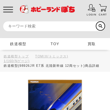
LOGIN
CART
鉄道模型
TOY
買取
鉄道模型トップ
TOMIX(トミックス)
1/160(Nゲージ)
鉄道模型(98926JR E7系 北陸新幹線 12両セット)商品詳細