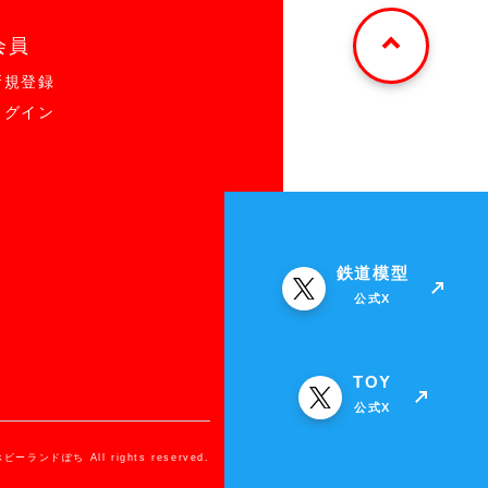
会員
新規登録
ログイン
鉄道模型
公式X
TOY
公式X
ホビーランドぽち All rights reserved.