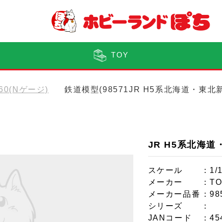
TOY
160(Nゲージ)
鉄道模型(98571JR H5系北海道・東
JR H5系北海
スケール
：1/
メーカー
：TO
メーカー品番
：98
シリーズ
：
JANコード
：45