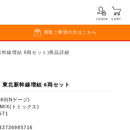
LOGIN
CART
買取
ご希望の方はこちら
北新幹線増結 6両セット)商品詳細
道・東北新幹線増結 6両セット
160(Nゲージ)
MIX(トミックス)
571
43736985716