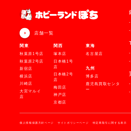
店舗一覧
関東
関西
東海
秋葉原1号店
塚本店
名古屋店
秋葉原2号店
日本橋1号
店
九州
新宿店
日本橋2号
横浜店
博多店
店
川崎店
鹿児島買取センタ
梅田店
ー
大宮マルイ
神戸店
店
京都店
個人情報保護方針ページ
サイトポリシーページ
特定商取引に関する表示