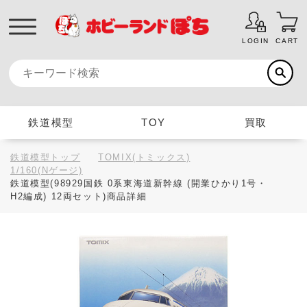
LOGIN
CART
鉄道模型
TOY
買取
鉄道模型トップ
TOMIX(トミックス)
1/160(Nゲージ)
鉄道模型(98929国鉄 0系東海道新幹線 (開業ひかり1号・
H2編成) 12両セット)商品詳細