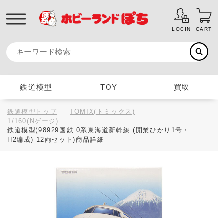
LOGIN
CART
鉄道模型
TOY
買取
鉄道模型トップ
TOMIX(トミックス)
1/160(Nゲージ)
鉄道模型(98929国鉄 0系東海道新幹線 (開業ひかり1号・
H2編成) 12両セット)商品詳細