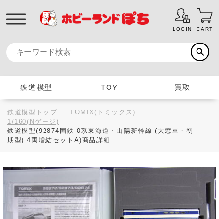
LOGIN
CART
鉄道模型
TOY
買取
鉄道模型トップ
TOMIX(トミックス)
1/160(Nゲージ)
鉄道模型(92874国鉄 0系東海道・山陽新幹線 (大窓車・初
期型) 4両増結セットA)商品詳細