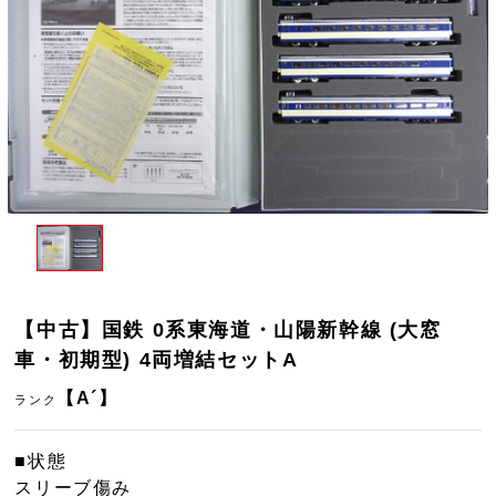
【中古】国鉄 0系東海道・山陽新幹線 (大窓
車・初期型) 4両増結セットA
【A´】
ランク
■状態
スリーブ傷み