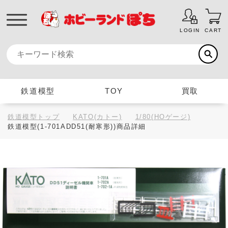
LOGIN
CART
鉄道模型
TOY
買取
鉄道模型トップ
KATO(カトー)
1/80(HOゲージ)
鉄道模型(1-701ADD51(耐寒形))商品詳細