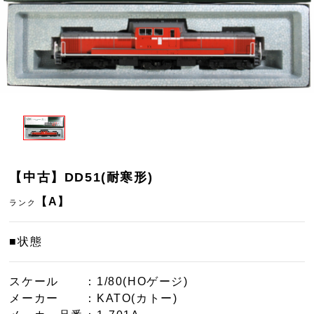
【中古】DD51(耐寒形)
【A】
ランク
■状態
スケール
：1/80(HOゲージ)
メーカー
：KATO(カトー)