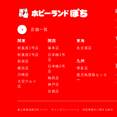
店舗一覧
関東
関西
東海
秋葉原1号店
塚本店
名古屋店
秋葉原2号店
日本橋1号
店
九州
新宿店
日本橋2号
横浜店
博多店
店
川崎店
鹿児島買取センタ
梅田店
ー
大宮マルイ
神戸店
店
京都店
個人情報保護方針ページ
サイトポリシーページ
特定商取引に関する表示