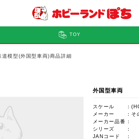
TOY
鉄道模型(外国型車両)商品詳細
外国型車両
スケール
：(H
メーカー
：そ
メーカー品番
：
シリーズ
：
JANコード
：