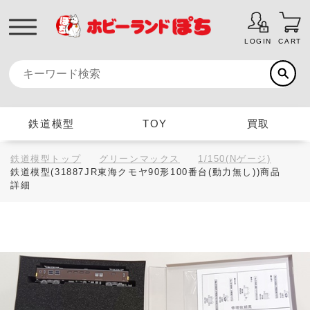
LOGIN
CART
鉄道模型
TOY
買取
鉄道模型トップ
グリーンマックス
1/150(Nゲージ)
鉄道模型(31887JR東海クモヤ90形100番台(動力無し))商品
詳細