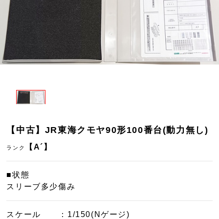
【中古】JR東海クモヤ90形100番台(動力無し)
【A´】
ランク
■状態
スリーブ多少傷み
スケール
：1/150(Nゲージ)