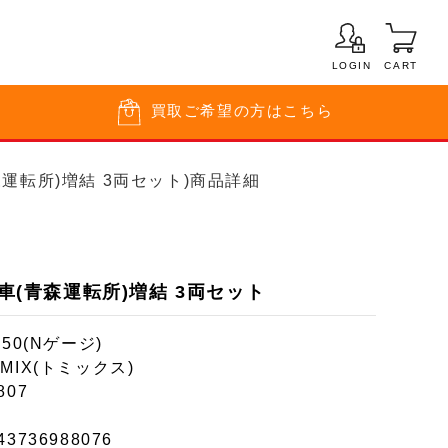
LOGIN
CART
買取
ご希望の方はこちら
青森運転所)増結 3両セット)商品詳細
電車(青森運転所)増結 3両セット
150(Nゲージ)
MIX(トミックス)
807
43736988076