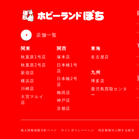
店舗一覧
関東
関西
東海
秋葉原1号店
塚本店
名古屋店
秋葉原2号店
日本橋1号
店
九州
新宿店
日本橋2号
横浜店
博多店
店
川崎店
鹿児島買取センタ
梅田店
ー
大宮マルイ
神戸店
店
京都店
個人情報保護方針ページ
サイトポリシーページ
特定商取引に関する表示