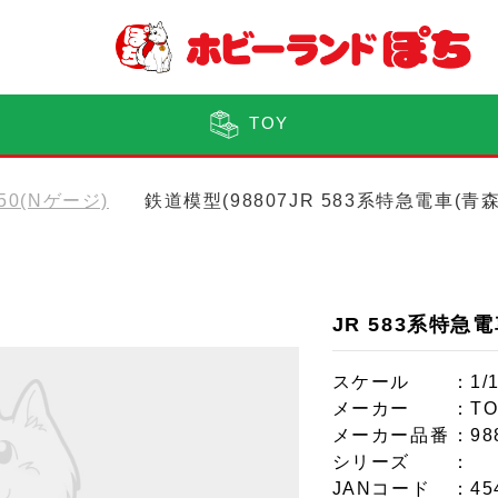
TOY
150(Nゲージ)
鉄道模型(98807JR 583系特急電車(
JR 583系特急
スケール
：1/
メーカー
：TO
メーカー品番
：98
シリーズ
：
JANコード
：45