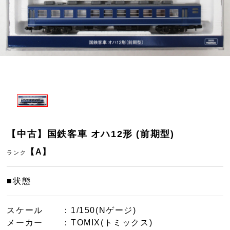
【中古】国鉄客車 オハ12形 (前期型)
【A】
ランク
■状態
スケール
：1/150(Nゲージ)
メーカー
：TOMIX(トミックス)