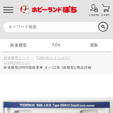
LOGIN
CART
鉄道模型
TOY
買取
鉄道模型トップ
TOMIX(トミックス)
1/150(Nゲージ)
鉄道模型(9505国鉄客車 オハ12形 (前期型))商品詳細