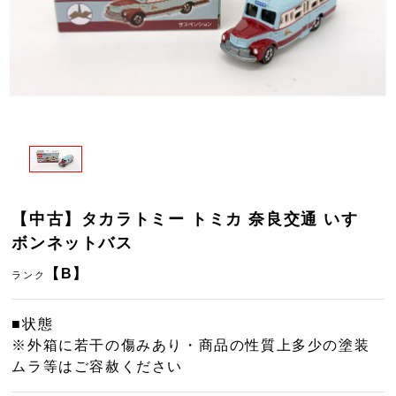
【中古】タカラトミー トミカ 奈良交通 いすゞ
ボンネットバス
【B】
ランク
■状態
※外箱に若干の傷みあり・商品の性質上多少の塗装
ムラ等はご容赦ください