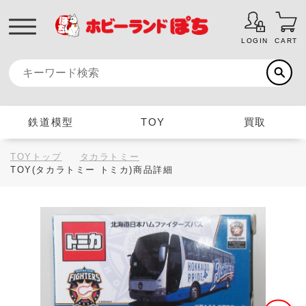
LOGIN
CART
鉄道模型
TOY
買取
TOYトップ
タカラトミー
TOY(タカラトミー トミカ)商品詳細