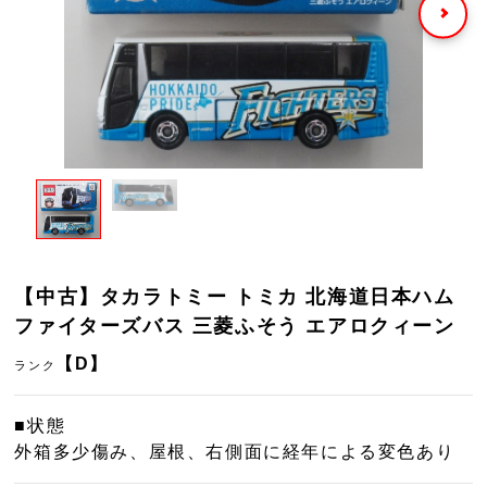
【中古】タカラトミー トミカ 北海道日本ハム
ファイターズバス 三菱ふそう エアロクィーン
【D】
ランク
■状態
外箱多少傷み、屋根、右側面に経年による変色あり