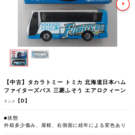
【中古】タカラトミー トミカ 北海道日本ハム
ファイターズバス 三菱ふそう エアロクィーン
【D】
ランク
■状態
外箱多少傷み、屋根、右側面に経年による変色あり