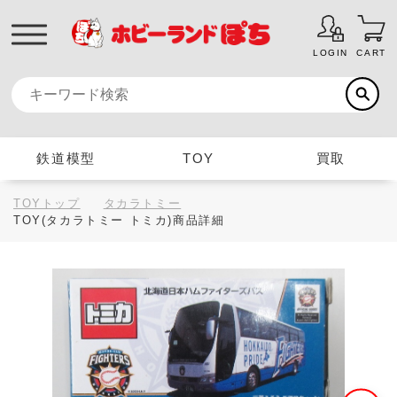
LOGIN
CART
鉄道模型
TOY
買取
TOYトップ
タカラトミー
TOY(タカラトミー トミカ)商品詳細