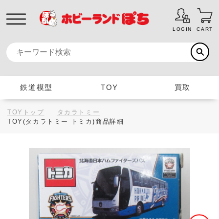
LOGIN
CART
鉄道模型
TOY
買取
TOYトップ
タカラトミー
TOY(タカラトミー トミカ)商品詳細