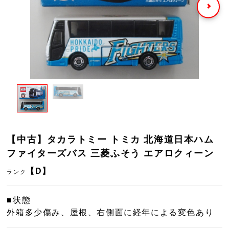
【中古】タカラトミー トミカ 北海道日本ハム
ファイターズバス 三菱ふそう エアロクィーン
【D】
ランク
■状態
外箱多少傷み、屋根、右側面に経年による変色あり