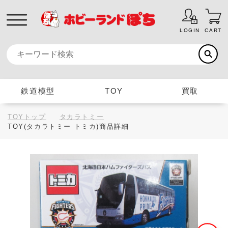
LOGIN
CART
鉄道模型
TOY
買取
TOYトップ
タカラトミー
TOY(タカラトミー トミカ)商品詳細