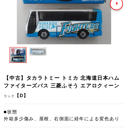
【中古】タカラトミー トミカ 北海道日本ハム
ファイターズバス 三菱ふそう エアロクィーン
【D】
ランク
■状態
外箱多少傷み、屋根、右側面に経年による変色あり