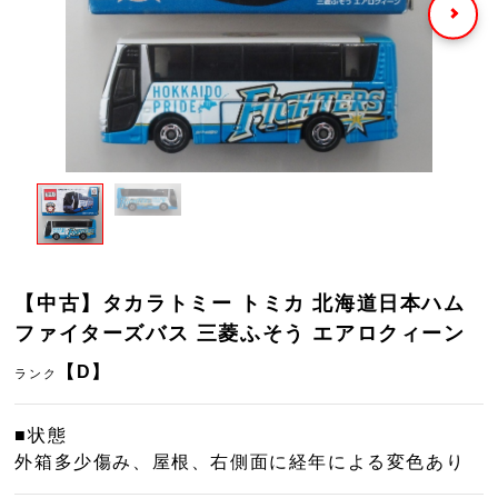
【中古】タカラトミー トミカ 北海道日本ハム
ファイターズバス 三菱ふそう エアロクィーン
【D】
ランク
■状態
外箱多少傷み、屋根、右側面に経年による変色あり