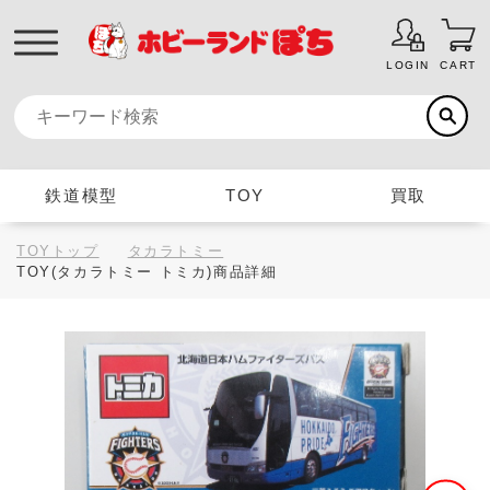
LOGIN
CART
鉄道模型
TOY
買取
TOYトップ
タカラトミー
TOY(タカラトミー トミカ)商品詳細