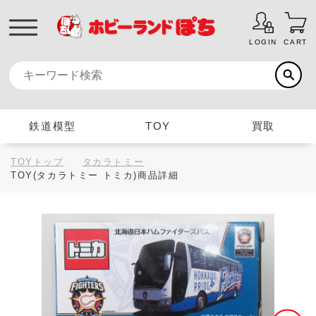
LOGIN
CART
鉄道模型
TOY
買取
TOYトップ
タカラトミー
TOY(タカラトミー トミカ)商品詳細