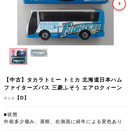
【中古】タカラトミー トミカ 北海道日本ハム
ファイターズバス 三菱ふそう エアロクィーン
【D】
ランク
■状態
外箱多少傷み、屋根、右側面に経年による変色あり