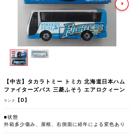
【中古】タカラトミー トミカ 北海道日本ハム
ファイターズバス 三菱ふそう エアロクィーン
【D】
ランク
■状態
外箱多少傷み、屋根、右側面に経年による変色あり