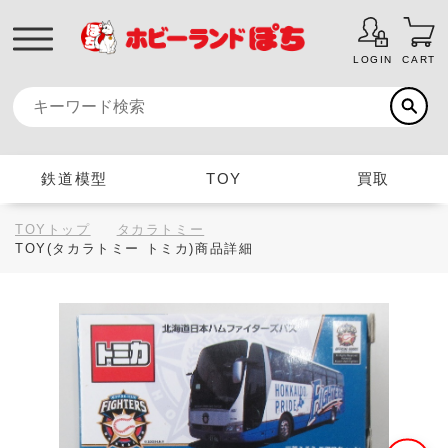
LOGIN
CART
鉄道模型
TOY
買取
TOYトップ
タカラトミー
TOY(タカラトミー トミカ)商品詳細