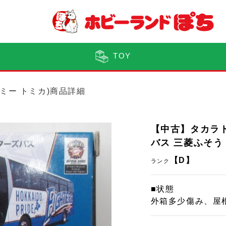
TOY
トミー トミカ)商品詳細
【中古】タカラ
バス 三菱ふそう
【D】
ランク
■状態
外箱多少傷み、屋