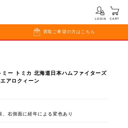
LOGIN
CART
買取
ご希望の方はこちら
トミー トミカ 北海道日本ハムファイターズ
 エアロクィーン
根、右側面に経年による変色あり