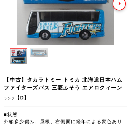
【中古】タカラトミー トミカ 北海道日本ハム
ファイターズバス 三菱ふそう エアロクィーン
【D】
ランク
■状態
外箱多少傷み、屋根、右側面に経年による変色あり