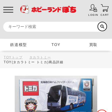
LOGIN
CART
鉄道模型
TOY
買取
TOYトップ
タカラトミー
TOY(タカラトミー トミカ)商品詳細