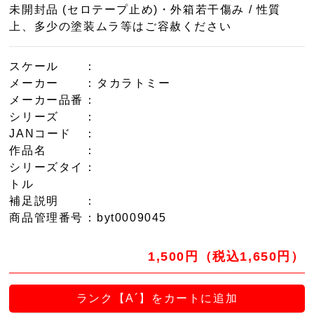
未開封品 (セロテープ止め)・外箱若干傷み / 性質
上、多少の塗装ムラ等はご容赦ください
スケール
：
メーカー
：タカラトミー
メーカー品番
：
シリーズ
：
JANコード
：
作品名
：
シリーズタイ
：
トル
補足説明
：
商品管理番号
：byt0009045
1,500円（税込1,650円）
ランク【A´】をカートに追加