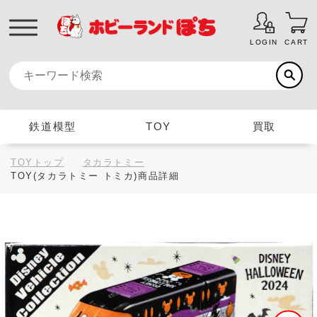
LOGIN
CART
鉄道模型
TOY
買取
TOYトップ
タカラトミー
TOY(タカラトミー トミカ)商品詳細