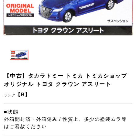
【中古】タカラトミー トミカ トミカショップ
オリジナル トヨタ クラウン アスリート
【B】
ランク
■状態
外箱開封済・外箱傷み / 性質上、多少の塗装ムラ等
はご容赦ください