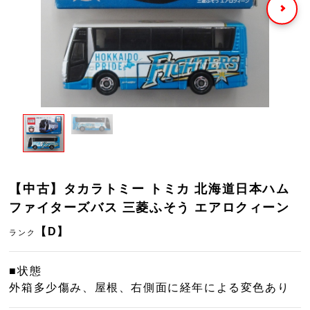
【中古】タカラトミー トミカ 北海道日本ハム
ファイターズバス 三菱ふそう エアロクィーン
【D】
ランク
■状態
外箱多少傷み、屋根、右側面に経年による変色あり