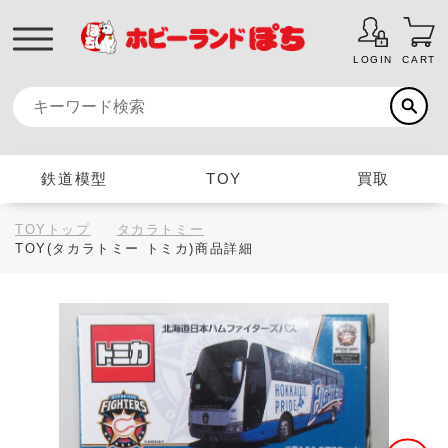
LOGIN
CART
鉄道模型
TOY
買取
TOYトップ
タカラトミー
TOY(タカラトミー トミカ)商品詳細