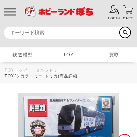
LOGIN
CART
鉄道模型
TOY
買取
TOYトップ
タカラトミー
TOY(タカラトミー トミカ)商品詳細