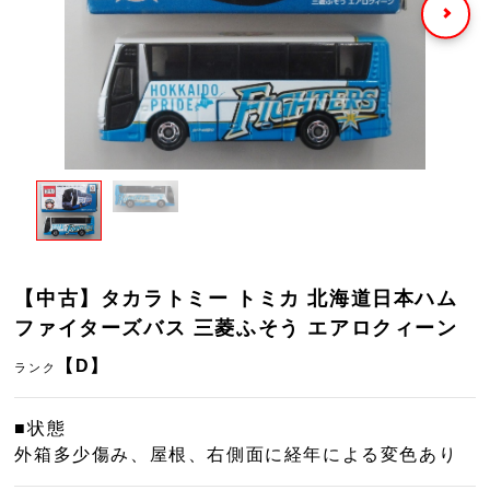
【中古】タカラトミー トミカ 北海道日本ハム
ファイターズバス 三菱ふそう エアロクィーン
【D】
ランク
■状態
外箱多少傷み、屋根、右側面に経年による変色あり