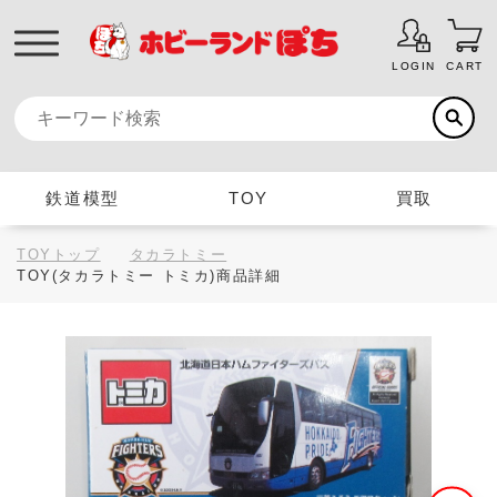
LOGIN
CART
鉄道模型
TOY
買取
TOYトップ
タカラトミー
TOY(タカラトミー トミカ)商品詳細