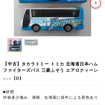
【中古】タカラトミー トミカ 北海道日本ハム
ファイターズバス 三菱ふそう エアロクィーン
【D】
ランク
■状態
外箱多少傷み、屋根、右側面に経年による変色あり