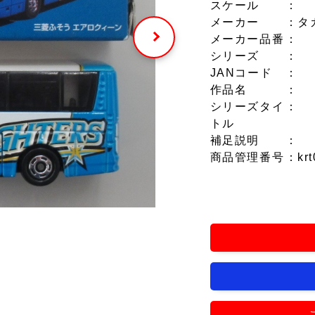
スケール
：
メーカー
：タ
メーカー品番
：
シリーズ
：
JANコード
：
作品名
：
シリーズタイ
：
トル
補足説明
：
商品管理番号
：krt