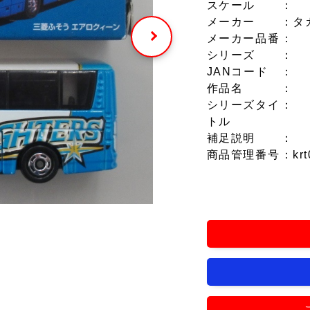
スケール
：
メーカー
：タ
メーカー品番
：
シリーズ
：
JANコード
：
作品名
：
シリーズタイ
：
トル
補足説明
：
商品管理番号
：krt