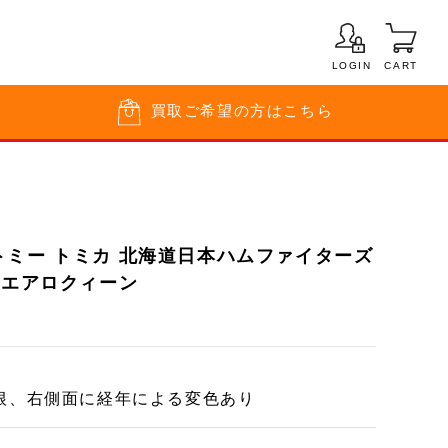
LOGIN
CART
買取
ご希望の方はこちら
トミー トミカ 北海道日本ハムファイターズ
 エアロクィーン
根、右側面に経年による変色あり