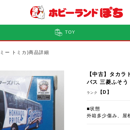
TOY
トミー トミカ)商品詳細
【中古】タカラ
バス 三菱ふそう
【D】
ランク
■状態
外箱多少傷み、屋