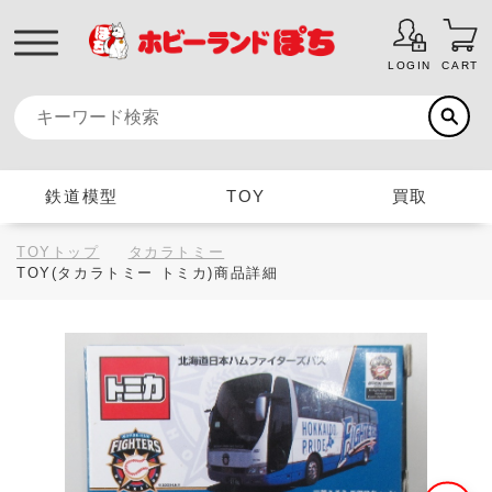
LOGIN
CART
鉄道模型
TOY
買取
TOYトップ
タカラトミー
TOY(タカラトミー トミカ)商品詳細