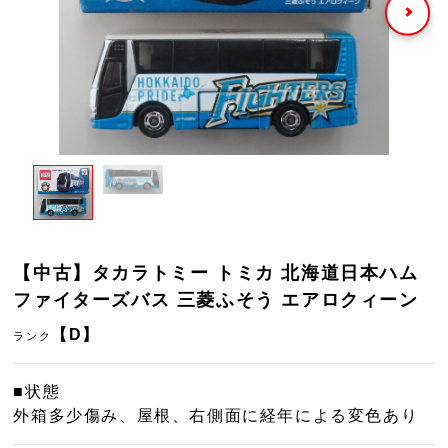
【中古】タカラトミー トミカ 北海道日本ハム
ファイターズバス 三菱ふそう エアロクィーン
【D】
ランク
■状態
外箱多少傷み、屋根、右側面に経年による変色あり