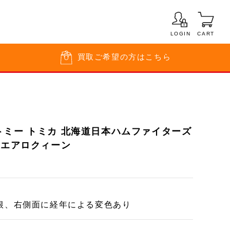
LOGIN
CART
買取
ご希望の方はこちら
トミー トミカ 北海道日本ハムファイターズ
 エアロクィーン
根、右側面に経年による変色あり