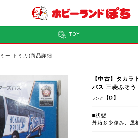
TOY
トミー トミカ)商品詳細
【中古】タカラ
バス 三菱ふそう
【D】
ランク
■状態
外箱多少傷み、屋