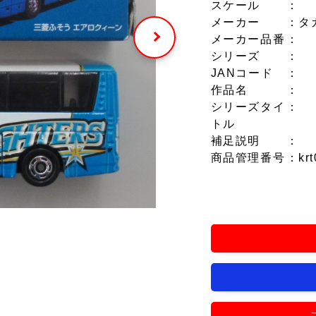
スケール
：
メーカー
：タ
メーカー品番
：
シリーズ
：
JANコード
：
作品名
：
シリーズタイ
：
トル
補足説明
：
商品管理番号
：krt