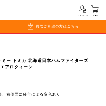
LOGIN
CART
買取
ご希望の方はこちら
トミー トミカ 北海道日本ハムファイターズ
 エアロクィーン
根、右側面に経年による変色あり