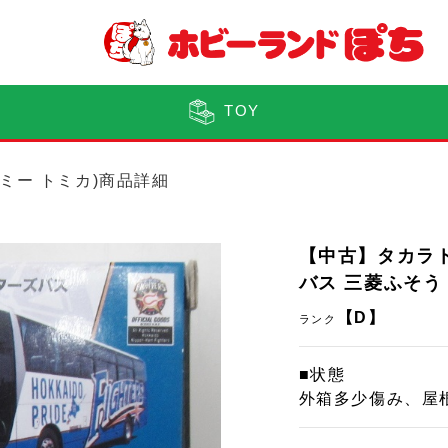
TOY
トミー トミカ)商品詳細
【中古】タカラ
バス 三菱ふそう
【D】
ランク
■状態
外箱多少傷み、屋