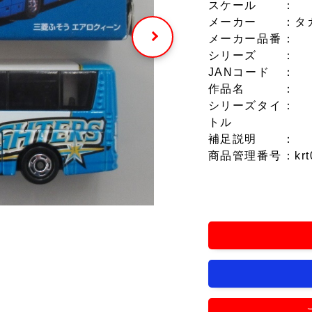
スケール
：
メーカー
：タ
メーカー品番
：
シリーズ
：
JANコード
：
作品名
：
シリーズタイ
：
トル
補足説明
：
商品管理番号
：krt