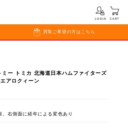
LOGIN
CART
買取
ご希望の方はこちら
トミー トミカ 北海道日本ハムファイターズ
 エアロクィーン
根、右側面に経年による変色あり