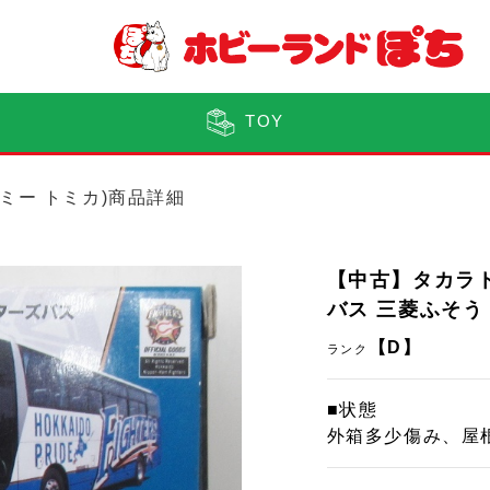
TOY
トミー トミカ)商品詳細
【中古】タカラ
バス 三菱ふそう
【D】
ランク
■状態
外箱多少傷み、屋