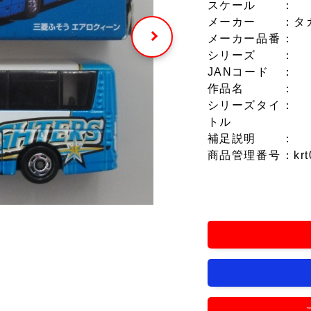
スケール
：
メーカー
：タ
メーカー品番
：
シリーズ
：
JANコード
：
作品名
：
シリーズタイ
：
トル
補足説明
：
商品管理番号
：krt