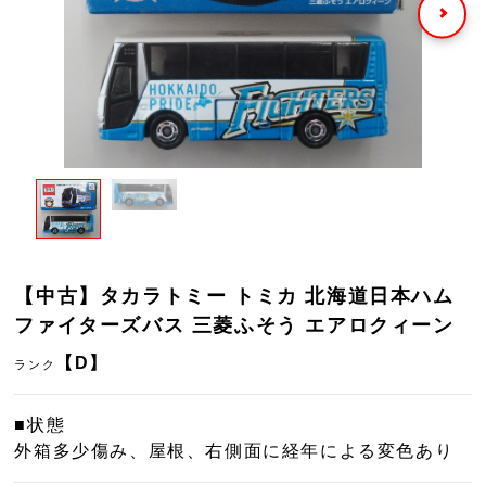
【中古】タカラトミー トミカ 北海道日本ハム
ファイターズバス 三菱ふそう エアロクィーン
【D】
ランク
■状態
外箱多少傷み、屋根、右側面に経年による変色あり