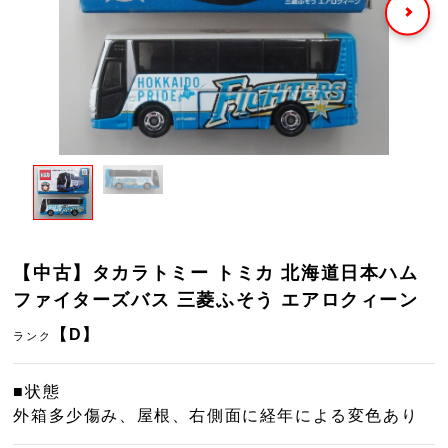
【中古】タカラトミー トミカ 北海道日本ハム
ファイターズバス 三菱ふそう エアロクィーン
【D】
ランク
■状態
外箱多少傷み、屋根、右側面に経年による変色あり