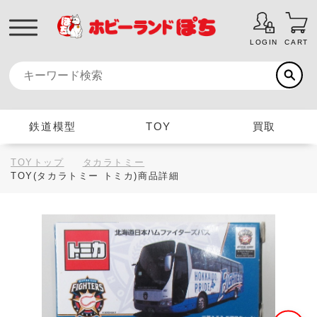
LOGIN
CART
鉄道模型
TOY
買取
TOYトップ
タカラトミー
TOY(タカラトミー トミカ)商品詳細