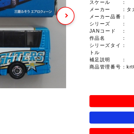
スケール
：
メーカー
：タ
メーカー品番
：
シリーズ
：
JANコード
：
作品名
：
シリーズタイ
：
トル
補足説明
：
商品管理番号
：krt