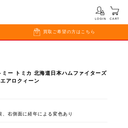
LOGIN
CART
買取
ご希望の方はこちら
トミー トミカ 北海道日本ハムファイターズ
 エアロクィーン
根、右側面に経年による変色あり