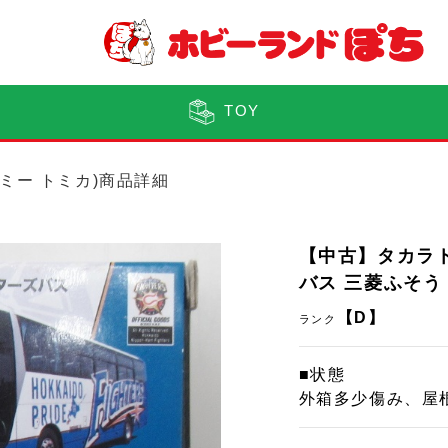
TOY
トミー トミカ)商品詳細
【中古】タカラ
バス 三菱ふそう
【D】
ランク
■状態
外箱多少傷み、屋