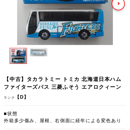
【中古】タカラトミー トミカ 北海道日本ハム
ファイターズバス 三菱ふそう エアロクィーン
【D】
ランク
■状態
外箱多少傷み、屋根、右側面に経年による変色あり