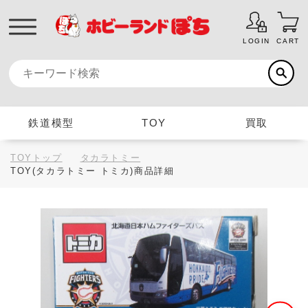
LOGIN
CART
鉄道模型
TOY
買取
TOYトップ
タカラトミー
TOY(タカラトミー トミカ)商品詳細