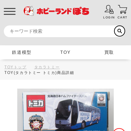
LOGIN
CART
鉄道模型
TOY
買取
TOYトップ
タカラトミー
TOY(タカラトミー トミカ)商品詳細