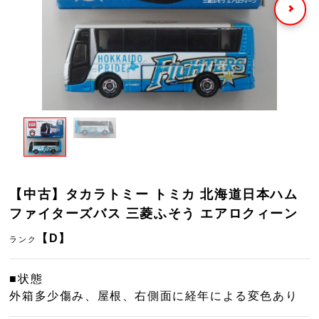
【中古】タカラトミー トミカ 北海道日本ハム
ファイターズバス 三菱ふそう エアロクィーン
【D】
ランク
■状態
外箱多少傷み、屋根、右側面に経年による変色あり