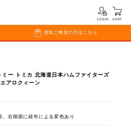
LOGIN
CART
買取
ご希望の方はこちら
トミー トミカ 北海道日本ハムファイターズ
 エアロクィーン
根、右側面に経年による変色あり