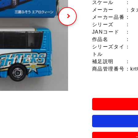
スケール
：
メーカー
：タ
メーカー品番
：
シリーズ
：
JANコード
：
作品名
：
シリーズタイ
：
トル
補足説明
：
商品管理番号
：krt