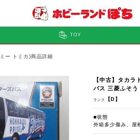
TOY
トミー トミカ)商品詳細
【中古】タカラ
バス 三菱ふそう
【D】
ランク
■状態
外箱多少傷み、屋