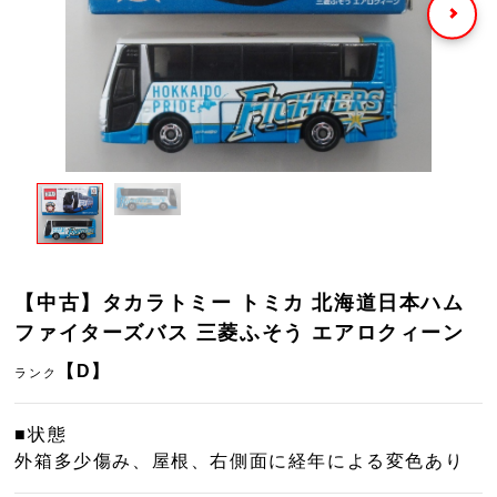
【中古】タカラトミー トミカ 北海道日本ハム
ファイターズバス 三菱ふそう エアロクィーン
【D】
ランク
■状態
外箱多少傷み、屋根、右側面に経年による変色あり