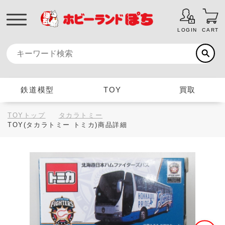
LOGIN
CART
鉄道模型
TOY
買取
TOYトップ
タカラトミー
TOY(タカラトミー トミカ)商品詳細