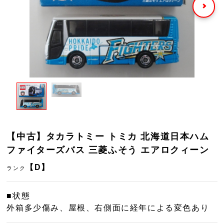
【中古】タカラトミー トミカ 北海道日本ハム
ファイターズバス 三菱ふそう エアロクィーン
【D】
ランク
■状態
外箱多少傷み、屋根、右側面に経年による変色あり