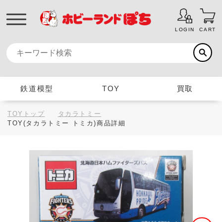
LOGIN
CART
鉄道模型
TOY
買取
TOYトップ
タカラトミー
TOY(タカラトミー トミカ)商品詳細