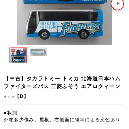
【中古】タカラトミー トミカ 北海道日本ハム
ファイターズバス 三菱ふそう エアロクィーン
【D】
ランク
■状態
外箱多少傷み、屋根、右側面に経年による変色あり