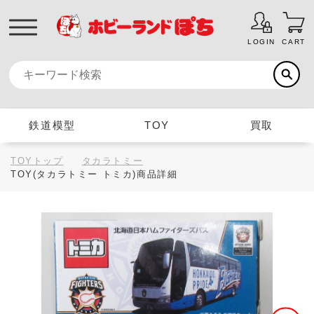
LOGIN
CART
鉄道模型
TOY
買取
TOYトップ
タカラトミー
TOY(タカラトミー トミカ)商品詳細