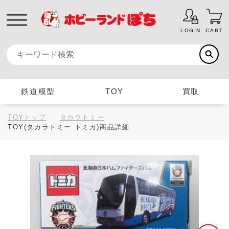
LOGIN
CART
鉄道模型
TOY
買取
TOYトップ
タカラトミー
TOY(タカラトミー トミカ)商品詳細