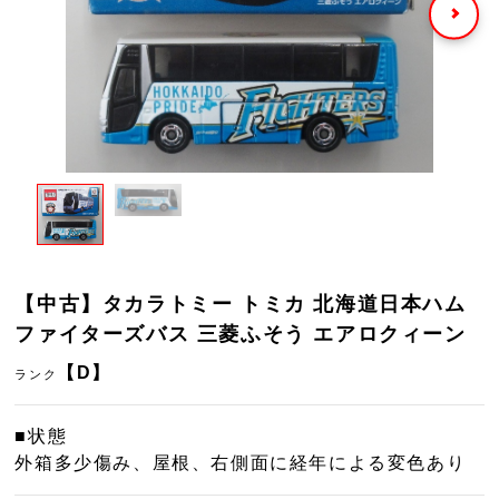
【中古】タカラトミー トミカ 北海道日本ハム
ファイターズバス 三菱ふそう エアロクィーン
【D】
ランク
■状態
外箱多少傷み、屋根、右側面に経年による変色あり