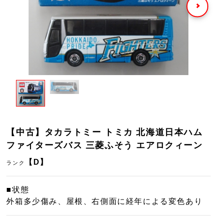
【中古】タカラトミー トミカ 北海道日本ハム
ファイターズバス 三菱ふそう エアロクィーン
【D】
ランク
■状態
外箱多少傷み、屋根、右側面に経年による変色あり