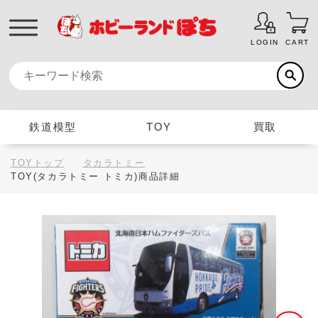
LOGIN
CART
鉄道模型
TOY
買取
TOYトップ
タカラトミー
TOY(タカラトミー トミカ)商品詳細