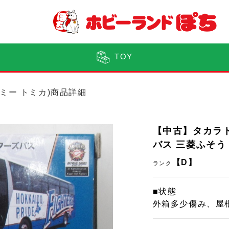
TOY
トミー トミカ)商品詳細
【中古】タカラ
バス 三菱ふそう
【D】
ランク
■状態
外箱多少傷み、屋