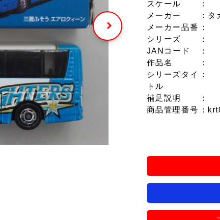
スケール
：
メーカー
：タ
メーカー品番
：
シリーズ
：
JANコード
：
作品名
：
シリーズタイ
：
トル
補足説明
：
商品管理番号
：krt