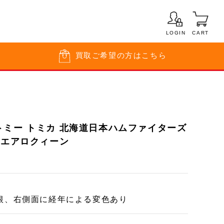
LOGIN
CART
買取
ご希望の方はこちら
トミー トミカ 北海道日本ハムファイターズ
 エアロクィーン
根、右側面に経年による変色あり