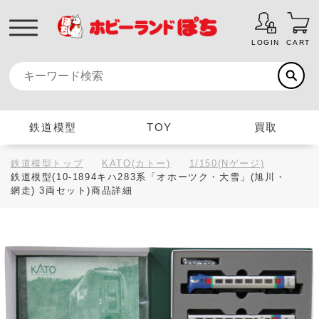
LOGIN
CART
鉄道模型
TOY
買取
鉄道模型トップ
KATO(カトー)
1/150(Nゲージ)
鉄道模型(10-1894キハ283系「オホーツク・大雪」(旭川・
網走) 3両セット)商品詳細