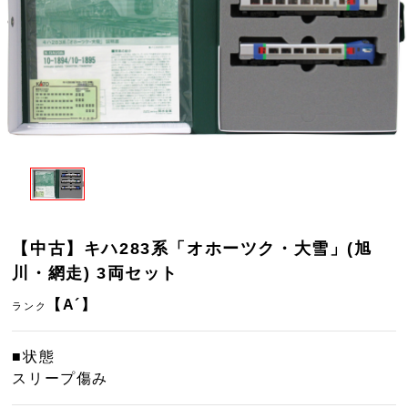
【中古】キハ283系「オホーツク・大雪」(旭
川・網走) 3両セット
【A´】
ランク
■状態
スリープ傷み