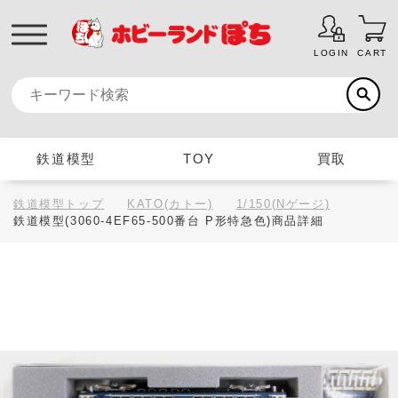
LOGIN
CART
鉄道模型
TOY
買取
鉄道模型トップ
KATO(カトー)
1/150(Nゲージ)
鉄道模型(3060-4EF65-500番台 P形特急色)商品詳細