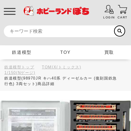
LOGIN
CART
鉄道模型
TOY
買取
鉄道模型トップ
TOMIX(トミックス)
1/150(Nゲージ)
鉄道模型(98970JR キハ40系 ディーゼルカー (復刻国鉄急
行色) 3両セット)商品詳細