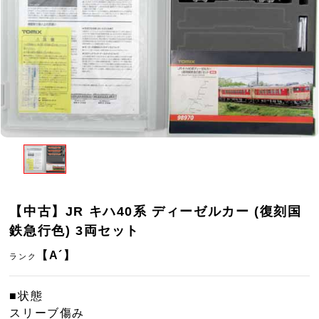
【中古】JR キハ40系 ディーゼルカー (復刻国
鉄急行色) 3両セット
【A´】
ランク
■状態
スリーブ傷み