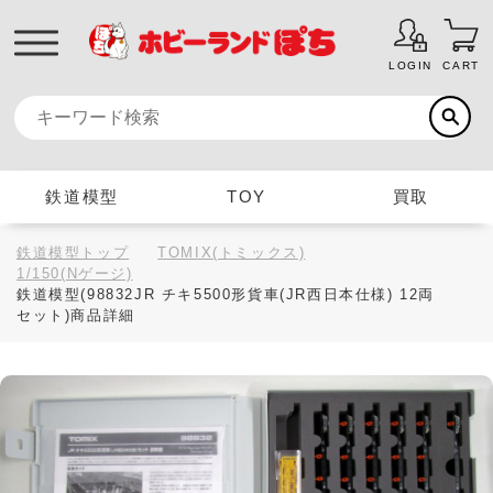
LOGIN
CART
鉄道模型
TOY
買取
鉄道模型トップ
TOMIX(トミックス)
1/150(Nゲージ)
鉄道模型(98832JR チキ5500形貨車(JR西日本仕様) 12両
セット)商品詳細