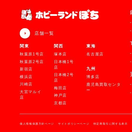
店舗一覧
関東
関西
東海
秋葉原1号店
塚本店
名古屋店
秋葉原2号店
日本橋1号
店
九州
新宿店
日本橋2号
横浜店
博多店
店
川崎店
鹿児島買取センタ
梅田店
ー
大宮マルイ
神戸店
店
京都店
個人情報保護方針ページ
サイトポリシーページ
特定商取引に関する表示